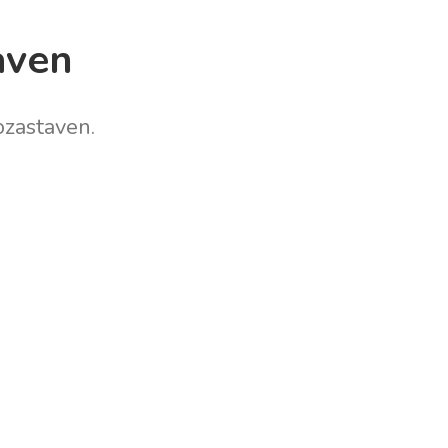
aven
zastaven.