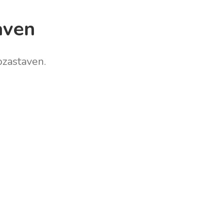
aven
zastaven.