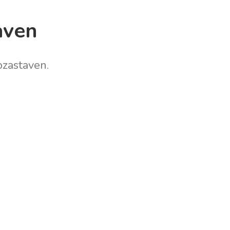
aven
zastaven.